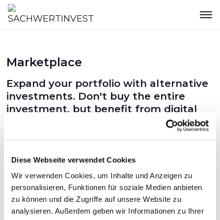
Marketplace
Expand your portfolio with alternative
investments. Don't buy the entire
investment, but benefit from digital
units.
Diese Webseite verwendet Cookies
Risk Warning:
Acquiring this security carries
Wir verwenden Cookies, um Inhalte und Anzeigen zu
significant risks and may lead to a total loss of the
personalisieren, Funktionen für soziale Medien anbieten
invested capital.
zu können und die Zugriffe auf unsere Website zu
* Past performance, simulations or forecasts are not
analysieren. Außerdem geben wir Informationen zu Ihrer
a reliable indicator of future performance.