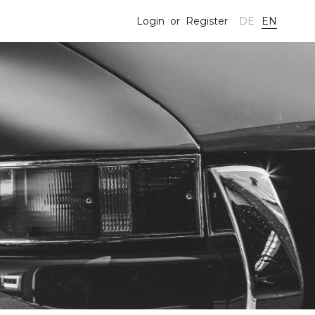
DE
EN
Login
or
Register