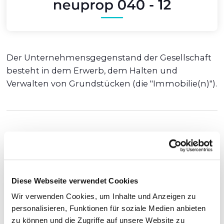
Der Unternehmensgegenstand der Gesellschaft
besteht in dem Erwerb, dem Halten und
Verwalten von Grundstücken (die "Immobilie(n)").
neuprop 040 - 12 GmbH & Co. KG
Bei der Finanzierung verfolgt die neuprop 040 -
12 GmbH & Co. KG eine langfristig ausgerichtete
Diese Webseite verwendet Cookies
Strategie.
Wir verwenden Cookies, um Inhalte und Anzeigen zu
personalisieren, Funktionen für soziale Medien anbieten
Kapitalmarktdokumentation
zu können und die Zugriffe auf unsere Website zu