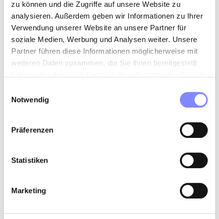
neuprop 040 - 20 GmbH & Co. KG
zu können und die Zugriffe auf unsere Website zu
analysieren. Außerdem geben wir Informationen zu Ihrer
Bei der Finanzierung verfolgt die neuprop 040 -
Verwendung unserer Website an unsere Partner für
soziale Medien, Werbung und Analysen weiter. Unsere
20 GmbH & Co. KG eine langfristig ausgerichtete
Partner führen diese Informationen möglicherweise mit
Strategie.
weiteren Daten zusammen, die Sie ihnen bereitgestellt
Kapitalmarktdokumentation
haben oder die sie im Rahmen Ihrer Nutzung der Dienste
gesammelt haben.
Einwilligungsauswahl
Notwendig
Schuldverschreibungsbedingungen CD-PP-
DE-MA-01
Stand 11/2022 - PDF - 141 KB
Präferenzen
Basisinformationsblatt (BIB)* CD-PP-DE-MA-
Statistiken
01
Stand 01/2023 - PDF - 217 KB
Marketing
Schuldverschreibungsbedingungen CD-PP-
DE-MA-02