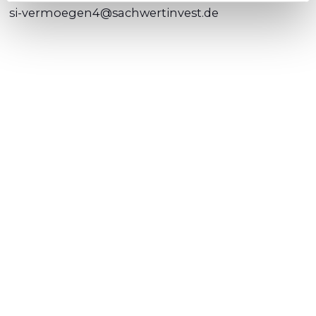
si-vermoegen4@sachwertinvest.de