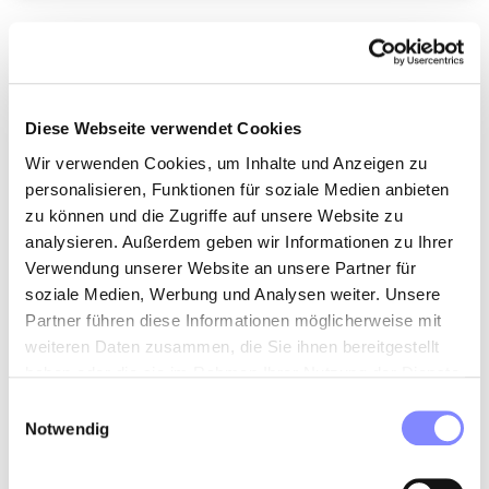
Der Unternehmensgegenstand ist die
Verwaltung und Anlage eigenen Vermögens im
eigenen Namen und auf eigene Rechnung
Diese Webseite verwendet Cookies
einschließlich des Erwerbs, der Verwertung, der
Wir verwenden Cookies, um Inhalte und Anzeigen zu
Nutzung, der Verwaltung und der Veräußerung
personalisieren, Funktionen für soziale Medien anbieten
von Vermögensgegenständen wie beispielsweise
zu können und die Zugriffe auf unsere Website zu
Wein, Whiskey, Kunst, und deren Finanzierung
analysieren. Außerdem geben wir Informationen zu Ihrer
durch die Vergabe von einem oder mehreren
Verwendung unserer Website an unsere Partner für
Nachrangdarlehen oder auch eines Darlehens
soziale Medien, Werbung und Analysen weiter. Unsere
ohne qualifizierten Rangrücktritt.
Partner führen diese Informationen möglicherweise mit
weiteren Daten zusammen, die Sie ihnen bereitgestellt
haben oder die sie im Rahmen Ihrer Nutzung der Dienste
gesammelt haben.
Einwilligungsauswahl
SI Vermögen 4 GmbH
Notwendig
Bei der Finanzierung verfolgt die SI Vermögen 4